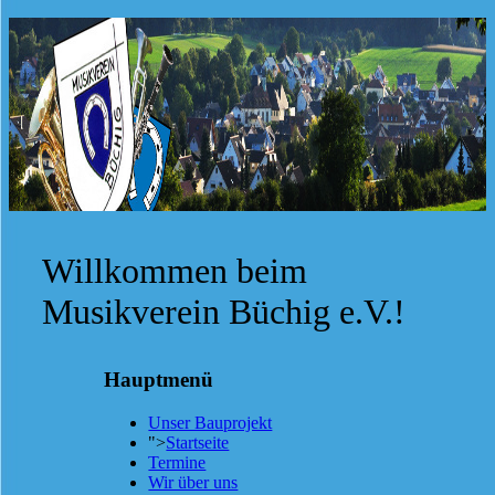
Willkommen beim
Musikverein Büchig e.V.!
Hauptmenü
Unser Bauprojekt
">
Startseite
Termine
Wir über uns