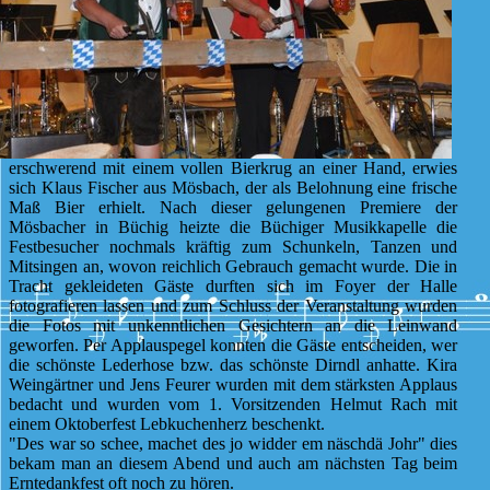
erschwerend mit einem vollen Bierkrug an einer Hand, erwies
sich Klaus Fischer aus Mösbach, der als Belohnung eine frische
Maß Bier erhielt. Nach dieser gelungenen Premiere der
Mösbacher in Büchig heizte die Büchiger Musikkapelle die
Festbesucher nochmals kräftig zum Schunkeln, Tanzen und
Mitsingen an, wovon reichlich Gebrauch gemacht wurde. Die in
Tracht gekleideten Gäste durften sich im Foyer der Halle
fotografieren lassen und zum Schluss der Veranstaltung wurden
die Fotos mit unkenntlichen Gesichtern an die Leinwand
geworfen. Per Applauspegel konnten die Gäste entscheiden, wer
die schönste Lederhose bzw. das schönste Dirndl anhatte. Kira
Weingärtner und Jens Feurer wurden mit dem stärksten Applaus
bedacht und wurden vom 1. Vorsitzenden Helmut Rach mit
einem Oktoberfest Lebkuchenherz beschenkt.
"Des war so schee, machet des jo widder em näschdä Johr" dies
bekam man an diesem Abend und auch am nächsten Tag beim
Erntedankfest oft noch zu hören.