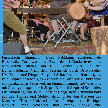
Fantastische Stimmung, tolles Publikum, ausgezeichnete
Blasmusik. Das war das Fazit des 1.Oktoberfestes des
Musikverein Büchig am 01. Oktober 2011 in der
Bürgerwaldhalle. Nach dem Fassanstich durch Ortsvorsteher
Uve Vollers und Dirigent Siegfried Schneider - bei dem übrigens
kein Tropfen daneben ging - zündete die Büchiger Musikkapelle
ein musikalisches Feuerwerk an Stimmungsmusik und Wiesnhits
mit Gesangseinlagen durch Jürgen Kirn und Siegfried Schneider.
Die Stimmung war so toll, dass das begeisterte Publikum bald
auf den Tischen und Stühlen stand. Unter den Klängen des
Marsches "Tiroler Holzhacker Buam" zeigten die Büchiger
Musiker Frank Schneider und Patrick Böckle eine