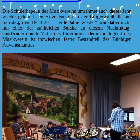
Die Schülerkapelle des Musikvereins umrahmte auch dieses Jahr
wieder gekonnt den Adventsmarkt in der Bürgerwaldhalle am
Samstag, den 19.11.2011. "Alle Jahre wieder" war dabei nicht
nur eines der zahlreichen Stücke an diesem Nachmittag,
sonderndern auch Motto des Programms, denn die Jugend des
Musikverein ist inzwischen fester Bestandteil des Büchiger
Adventsmarktes.