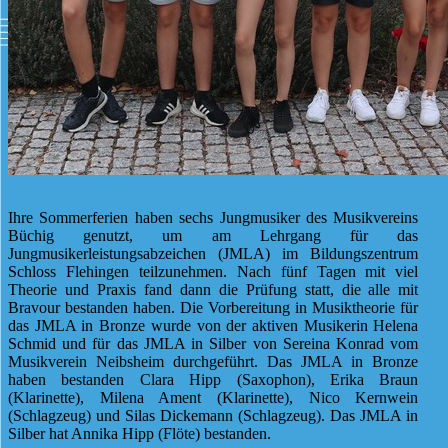
Ihre Sommerferien haben sechs Jungmusiker des Musikvereins
Büchig genutzt, um am Lehrgang für das
Jungmusikerleistungsabzeichen (JMLA) im Bildungszentrum
Schloss Flehingen teilzunehmen. Nach fünf Tagen mit viel
Theorie und Praxis fand dann die Prüfung statt, die alle mit
Bravour bestanden haben. Die Vorbereitung in Musiktheorie für
das JMLA in Bronze wurde von der aktiven Musikerin Helena
Schmid und für das JMLA in Silber von Sereina Konrad vom
Musikverein Neibsheim durchgeführt. Das JMLA in Bronze
haben bestanden Clara Hipp (Saxophon), Erika Braun
(Klarinette), Milena Ament (Klarinette), Nico Kernwein
(Schlagzeug) und Silas Dickemann (Schlagzeug). Das JMLA in
Silber hat Annika Hipp (Flöte) bestanden.