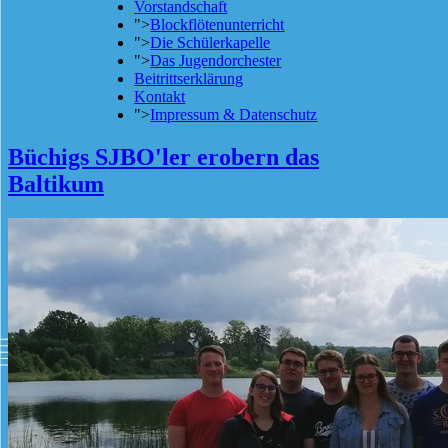
Vorstandschaft
">
Blockflötenunterricht
">
Die Schülerkapelle
">
Das Jugendorchester
Beitrittserklärung
Kontakt
">
Impressum & Datenschutz
Büchigs SJBO'ler erobern das
Baltikum