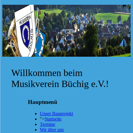
Willkommen beim
Musikverein Büchig e.V.!
Hauptmenü
Unser Bauprojekt
">
Startseite
Termine
Wir über uns