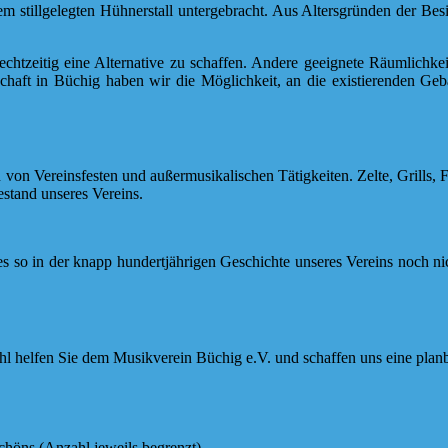
m stillgelegten Hühnerstall untergebracht. Aus Altersgründen der Besi
chtzeitig eine Alternative zu schaffen. Andere geeignete Räumlichkei
haft in Büchig haben wir die Möglichkeit, an die existierenden Ge
von Vereinsfesten und außermusikalischen Tätigkeiten. Zelte, Grills, Fr
estand unseres Vereins.
 es so in der knapp hundertjährigen Geschichte unseres Vereins noch nic
ahl helfen Sie dem Musikverein Büchig e.V. und schaffen uns eine pla
chöns (Anzahl jeweils begrenzt)