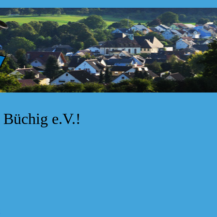
Büchig e.V.!