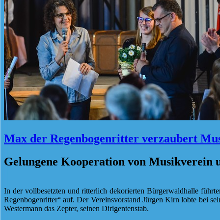
Max der Regenbogenritter verzaubert Mus
Gelungene Kooperation von Musikverein 
In der vollbesetzten und ritterlich dekorierten Bürgerwaldhalle f
Regenbogenritter“ auf. Der Vereinsvorstand Jürgen Kirn lobte bei s
Westermann das Zepter, seinen Dirigentenstab.