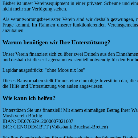
Bisher ist unser Vereinsequipment in einer privaten Scheune und eine
nicht mehr zur Verfügung stehen.
Als verantwortungsbewusster Verein sind wir deshalb gezwungen, re
Frage kommt. Im Rahmen unserer funktionierenden Vereinsgemeinsc
anzubauen.
Warum benötigen wir Ihre Unterstützung?
Unser Verein finanziert sich zu über zwei Dritteln aus den Einnahmen 
und deshalb ist dieser Lagerraum existentiell notwendig für den Fortb
Lapidar ausgedrückt: "ohne Moos nix los"
Dieses Bauvorhaben stellt für uns eine einmalige Investition dar, die
die Hilfe und Unterstützung von außen angewiesen.
Wie kann ich helfen?
Unterstüzen Sie uns finanziell! Mit einem einmaligen Betrag Ihrer W
Musikverein Büchig
IBAN: DE07663912000007021607
BIC: GENODE61BTT (Volksbank Bruchsal-Bretten)
Für Ihre Spende erhalten Sie auf Wunsch eines der folgenden Dankes