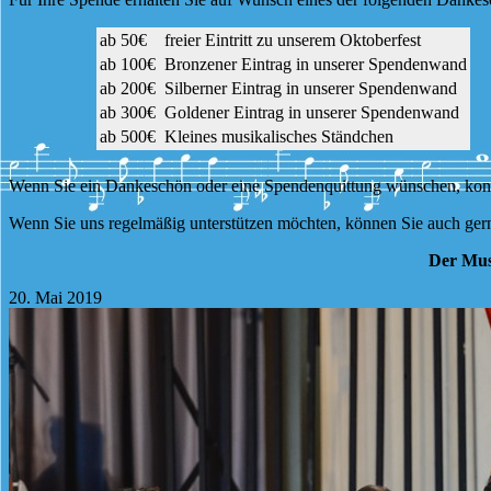
ab 50€
freier Eintritt zu unserem Oktoberfest
ab 100€
Bronzener Eintrag in unserer Spendenwand
ab 200€
Silberner Eintrag in unserer Spendenwand
ab 300€
Goldener Eintrag in unserer Spendenwand
ab 500€
Kleines musikalisches Ständchen
Wenn Sie ein Dankeschön oder eine Spendenquittung wünschen, konta
Wenn Sie uns regelmäßig unterstützen möchten, können Sie auch gern
Der Musi
20. Mai 2019