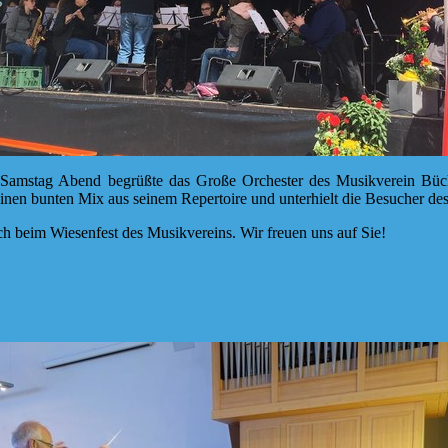
amstag Abend begrüßte das Große Orchester des Musikverein Büch
inen bunten Mix aus seinem Repertoire und unterhielt die Besucher des 
h beim Wiesenfest des Musikvereins. Wir freuen uns auf Sie!