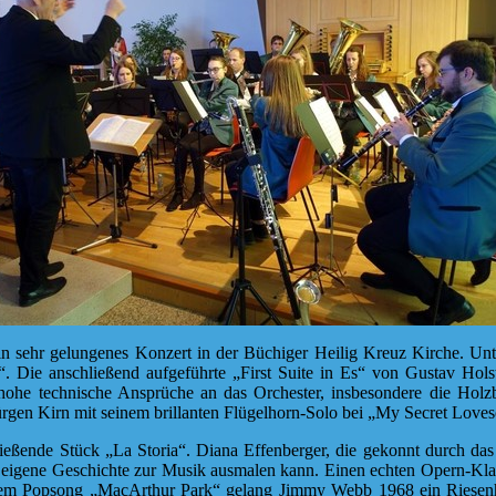
in sehr gelungenes Konzert in der Büchiger Heilig Kreuz Kirche. Un
“. Die anschließend aufgeführte „First Suite in Es“ von Gustav Hol
 hohe technische Ansprüche an das Orchester, insbesondere die Holz
 Jürgen Kirn mit seinem brillanten Flügelhorn-Solo bei „My Secret Lov
ließende Stück „La Storia“. Diana Effenberger, die gekonnt durch das
 eigene Geschichte zur Musik ausmalen kann. Einen echten Opern-Klas
 Popsong „MacArthur Park“ gelang Jimmy Webb 1968 ein Riesenhit, d