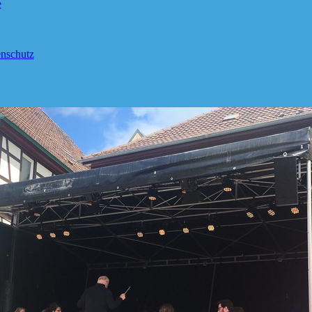
e
nschutz