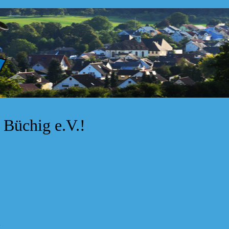
Büchig e.V.!