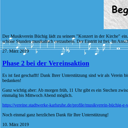
Der Musikverein Büchig lädt zu seinem "Konzert in der Kirche" ei
schöne Stunden musikalisch verzaubern. Der Eintritt ist frei. Im Ans
27. März 2019
Phase 2 bei der Vereinsaktion
Es ist fast geschafft! Dank Ihrer Unterstützung sind wir als Verein 
bedanken!
Ganz wichtig aber: Ab morgen früh, 11 Uhr gibt es ein Stechen zwi
einmalig bis Mittwoch Abend möglich.
https://vereine.stadtwerke-karlsruhe.de/profile/musikverein-büchig-e-v
Noch einmal ganz herzlichen Dank für Ihre Unterstützung!
10. März 2019