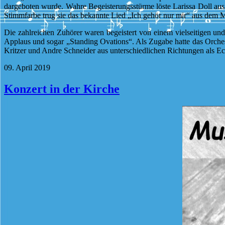
dargeboten wurde. Wahre Begeisterungsstürme löste Larissa Doll aus
Stimmfarbe trug sie das bekannte Lied „Ich gehör nur mir“ aus dem M
Die zahlreichen Zuhörer waren begeistert von einem vielseitigen u
Applaus und sogar „Standing Ovations“. Als Zugabe hatte das Orches
Kritzer und Andre Schneider aus unterschiedlichen Richtungen als E
09. April 2019
Konzert in der Kirche