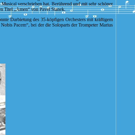
 Musical verschrieben hat. Berührend und mit sehr schöner
hen Titel „Amen“ von Pavel Stanek.
nnte Darbietung des 35-köpfigen Orchesters mit kräftigem
 Nobis Pacem“, bei der die Soloparts der Trompeter Marius