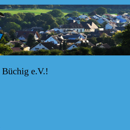
Büchig e.V.!