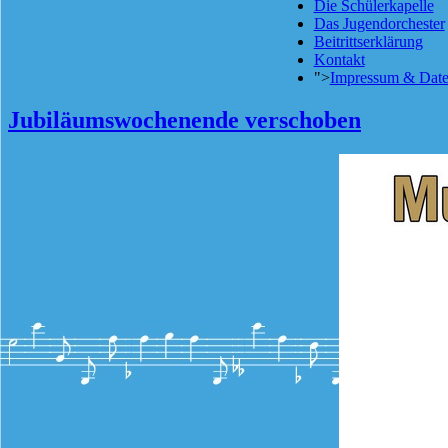
Die Schülerkapelle
Das Jugendorchester
Beitrittserklärung
Kontakt
">
Impressum & Date
Jubiläumswochenende verschoben