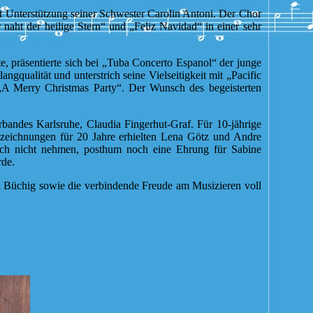
it Unterstützung seiner Schwester Carolin Antoni. Der Chor
aht der heilige Stern“ und „Feliz Navidad“ in einer sehr
 präsentierte sich bei „Tuba Concerto Espanol“ der junge
gqualität und unterstrich seine Vielseitigkeit mit „Pacific
Merry Christmas Party“. Der Wunsch des begeisterten
andes Karlsruhe, Claudia Fingerhut-Graf. Für 10-jährige
szeichnungen für 20 Jahre erhielten Lena Götz und Andre
auch nicht nehmen, posthum noch eine Ehrung für Sabine
rde.
n Büchig sowie die verbindende Freude am Musizieren voll