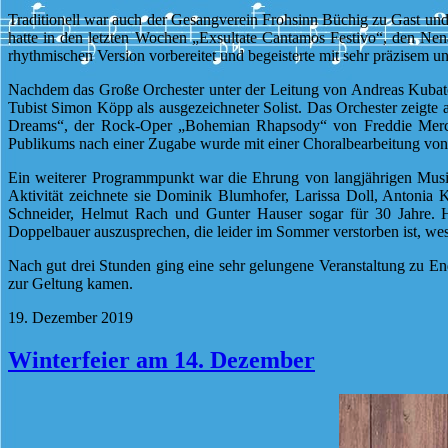
Traditionell war auch der Gesangverein Frohsinn Büchig zu Gast und 
hatte in den letzten Wochen „Exsultate Cantamos Festivo“, den Nen
rhythmischen Version vorbereitet und begeisterte mit sehr präzise
Nachdem das Große Orchester unter der Leitung von Andreas Kubatov
Tubist Simon Köpp als ausgezeichneter Solist. Das Orchester zeigte a
Dreams“, der Rock-Oper „Bohemian Rhapsody“ von Freddie Merc
Publikums nach einer Zugabe wurde mit einer Choralbearbeitung von 
Ein weiterer Programmpunkt war die Ehrung von langjährigen Musik
Aktivität zeichnete sie Dominik Blumhofer, Larissa Doll, Antonia
Schneider, Helmut Rach und Gunter Hauser sogar für 30 Jahre. H
Doppelbauer auszusprechen, die leider im Sommer verstorben ist, wes
Nach gut drei Stunden ging eine sehr gelungene Veranstaltung zu E
zur Geltung kamen.
19. Dezember 2019
Winterfeier am 14. Dezember