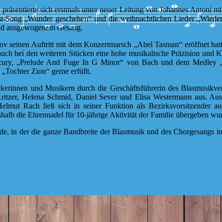
präsentierte sich erstmals unter neuer Leitung von Johannes Antoni m
a-Song „Wunder geschehen“ und die weihnachtlichen Lieder „Wieder n
m und ausgewogenem Gesang.
 seinen Auftritt mit dem Konzertmarsch „Abel Tasman“ eröffnet hatte,
uch bei den weiteren Stücken eine hohe musikalische Präzision und Klan
ury, „Prelude And Fuge In G Minor“ von Bach und dem Medley „A 
„Tochter Zion“ gerne erfüllt.
erinnen und Musikern durch die Geschäftsführerin des Blasmusikverb
 Kritzer, Helena Schmid, Daniel Sever und Elisa Westermann aus. Au
elmut Rach ließ sich in seiner Funktion als Bezirksvorsitzender 
halb die Ehrennadel für 10-jährige Aktivität der Familie übergeben wu
nde, in der die ganze Bandbreite der Blasmusik und des Chorgesangs i