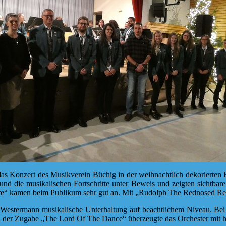
s Konzert des Musikverein Büchig in der weihnachtlich dekorierten Bü
und die musikalischen Fortschritte unter Beweis und zeigten sichtbar
e“ kamen beim Publikum sehr gut an. Mit „Rudolph The Rednosed Rein
n Westermann musikalische Unterhaltung auf beachtlichem Niveau. B
und der Zugabe „The Lord Of The Dance“ überzeugte das Orchester mi