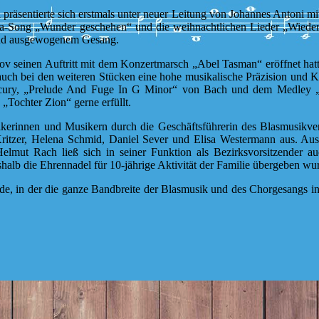
präsentierte sich erstmals unter neuer Leitung von Johannes Antoni m
a-Song „Wunder geschehen“ und die weihnachtlichen Lieder „Wieder n
m und ausgewogenem Gesang.
 seinen Auftritt mit dem Konzertmarsch „Abel Tasman“ eröffnet hatte,
uch bei den weiteren Stücken eine hohe musikalische Präzision und Klan
ury, „Prelude And Fuge In G Minor“ von Bach und dem Medley „A 
„Tochter Zion“ gerne erfüllt.
erinnen und Musikern durch die Geschäftsführerin des Blasmusikverb
 Kritzer, Helena Schmid, Daniel Sever und Elisa Westermann aus. Au
elmut Rach ließ sich in seiner Funktion als Bezirksvorsitzender 
halb die Ehrennadel für 10-jährige Aktivität der Familie übergeben wu
nde, in der die ganze Bandbreite der Blasmusik und des Chorgesangs i