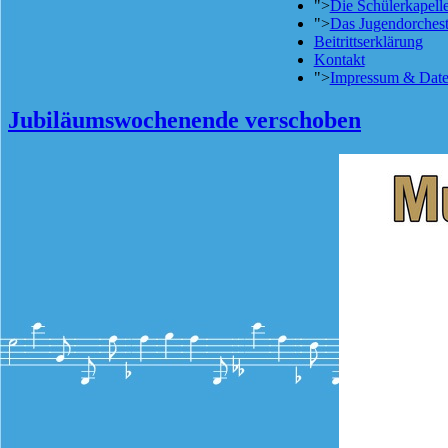
">
Die Schülerkapell
">
Das Jugendorchest
Beitrittserklärung
Kontakt
">
Impressum & Date
Jubiläumswochenende verschoben