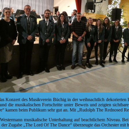
s Konzert des Musikverein Büchig in der weihnachtlich dekorierten Bü
und die musikalischen Fortschritte unter Beweis und zeigten sichtbar
e“ kamen beim Publikum sehr gut an. Mit „Rudolph The Rednosed Rein
n Westermann musikalische Unterhaltung auf beachtlichem Niveau. B
und der Zugabe „The Lord Of The Dance“ überzeugte das Orchester mi