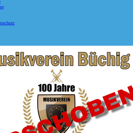
e
er
nschutz