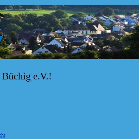
Büchig e.V.!
cht