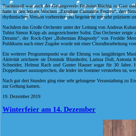
Traditionell war auch der Gesangverein Frohsinn Büchig zu Gast und 
hatte in den letzten Wochen „Exsultate Cantamos Festivo“, den Nen
rhythmischen Version vorbereitet und begeisterte mit sehr präzise
Nachdem das Große Orchester unter der Leitung von Andreas Kubatov
Tubist Simon Köpp als ausgezeichneter Solist. Das Orchester zeigte a
Dreams“, der Rock-Oper „Bohemian Rhapsody“ von Freddie Merc
Publikums nach einer Zugabe wurde mit einer Choralbearbeitung von 
Ein weiterer Programmpunkt war die Ehrung von langjährigen Musik
Aktivität zeichnete sie Dominik Blumhofer, Larissa Doll, Antonia
Schneider, Helmut Rach und Gunter Hauser sogar für 30 Jahre. H
Doppelbauer auszusprechen, die leider im Sommer verstorben ist, wes
Nach gut drei Stunden ging eine sehr gelungene Veranstaltung zu E
zur Geltung kamen.
19. Dezember 2019
Winterfeier am 14. Dezember