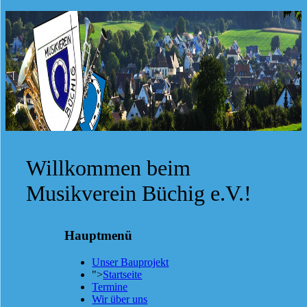
Willkommen beim
Musikverein Büchig e.V.!
Hauptmenü
Unser Bauprojekt
">
Startseite
Termine
Wir über uns