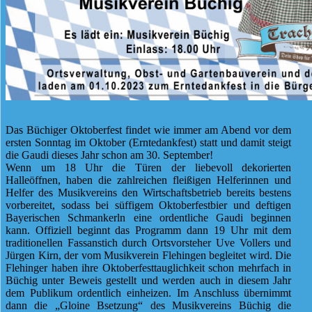
Das Büchiger Oktoberfest findet wie immer am Abend vor dem
ersten Sonntag im Oktober (Erntedankfest) statt und damit steigt
die Gaudi dieses Jahr schon am 30. September!
Wenn um 18 Uhr die Türen der liebevoll dekorierten
Halleöffnen, haben die zahlreichen fleißigen Helferinnen und
Helfer des Musikvereins den Wirtschaftsbetrieb bereits bestens
vorbereitet, sodass bei süffigem Oktoberfestbier und deftigen
Bayerischen Schmankerln eine ordentliche Gaudi beginnen
kann. Offiziell beginnt das Programm dann 19 Uhr mit dem
traditionellen Fassanstich durch Ortsvorsteher Uve Vollers und
Jürgen Kirn, der vom Musikverein Flehingen begleitet wird. Die
Flehinger haben ihre Oktoberfesttauglichkeit schon mehrfach in
Büchig unter Beweis gestellt und werden auch in diesem Jahr
dem Publikum ordentlich einheizen. Im Anschluss übernimmt
dann die „Gloine Bsetzung“ des Musikvereins Büchig die