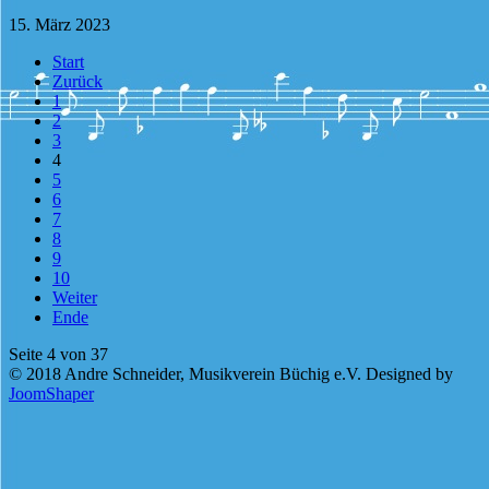
15. März 2023
Start
Zurück
1
2
3
4
5
6
7
8
9
10
Weiter
Ende
Seite 4 von 37
© 2018 Andre Schneider, Musikverein Büchig e.V. Designed by
JoomShaper