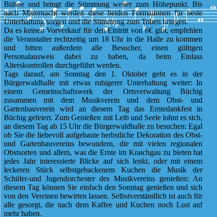
Bühne und bringt die Stimmung weiter zum Höhepunkt. Bis
nach Mitternacht werden diese beiden Formationen für beste
Unterhaltung sorgen und die Stimmung zum Toben bringen.
Da es keinen Vorverkauf für den Eintritt von 6€ gibt, empfehlen
die Veranstalter rechtzeitig um 18 Uhr in die Halle zu kommen
und bitten außerdem alle Besucher, einen gültigen
Personalausweis dabei zu haben, da beim Einlass
Alterskontrollen durchgeführt werden.
Tags darauf, am Sonntag den 1. Oktober geht es in der
Bürgerwaldhalle mit etwas ruhigerer Unterhaltung weiter: In
einem Gemeinschaftswerk der Ortsverwaltung Büchig
zusammen mit dem Musikverein und dem Obst- und
Gartenbauverein wird an diesem Tag das Erntedankfest in
Büchig gefeiert. Zum Genießen mit Leib und Seele lohnt es sich,
an diesem Tag ab 15 Uhr die Bürgerwaldhalle zu besuchen: Egal
ob Sie die liebevoll aufgebaute herbstliche Dekoration des Obst-
und Gartenbauvereins bewundern, die mit vielen regionalen
Obstsorten und allem, was die Ernte im Kraichgau zu bieten hat
jedes Jahr interessierte Blicke auf sich lenkt, oder mit einem
leckeren Stück selbstgebackenem Kuchen die Musik der
Schüler-und Jugendorchester des Musikvereins genießen: An
diesem Tag können Sie einfach den Sonntag genießen und sich
von den Vereinen bewirten lassen. Selbstverständlich ist auch für
alle gesorgt, die nach dem Kaffee und Kuchen noch Lust auf
mehr haben.