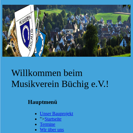
Willkommen beim
Musikverein Büchig e.V.!
Hauptmenü
Unser Bauprojekt
">
Startseite
Termine
Wir über uns