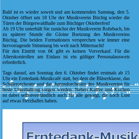
Bald ist es wieder soweit und am kommenden Samstag, den 5.
Oktober öffnet um 18 Uhr der Musikverein Büchig wieder die
Türen der Bürgerwaldhalle zum Büchiger Oktoberfest!
Ab 19 Uhr unterhält Sie zunächst der Musikverein Rohrbach, bis
zu späterer Stunde die Gloine Bsetzung des Musikvereins
Büchig. Die beiden Formationen versprechen wie immer eine
hervorragende Stimmung bis weit nach Mitternacht!
Für den Eintritt von 6€ gibt es keinen Vorverkauf. Für die
Alterskontrollen am Einlass ist ein gültiger Personalausweis
erforderlich.
Tags darauf, am Sonntag den 6. Oktober findet erstmals ab 15
Uhr ein Erntedank-Musikcafé statt, bei dem die Bläserklasse, das
Schülerorchester und das Jugendorchester des Musikvereins für
beste Unterhaltung sorgen werden. Neben Kaffee und Kuchen
ist dabei selbstverständlich auch für alle gesorgt, die noch Lust
auf etwas Herzhaftes haben.