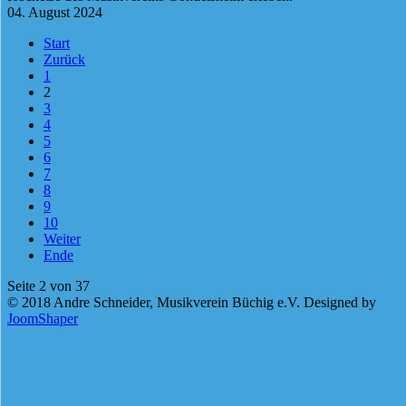
04. August 2024
Start
Zurück
1
2
3
4
5
6
7
8
9
10
Weiter
Ende
Seite 2 von 37
© 2018 Andre Schneider, Musikverein Büchig e.V. Designed by
JoomShaper