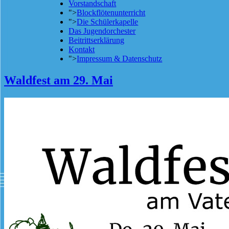
Vorstandschaft
">
Blockflötenunterricht
">
Die Schülerkapelle
Das Jugendorchester
Beitrittserklärung
Kontakt
">
Impressum & Datenschutz
Waldfest am 29. Mai