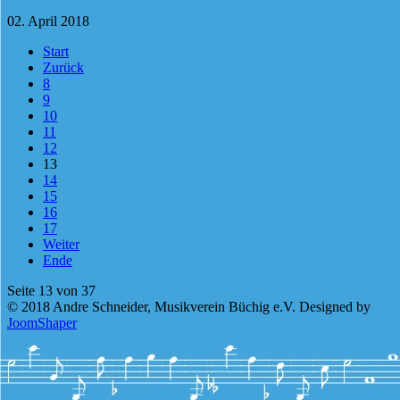
02. April 2018
Start
Zurück
8
9
10
11
12
13
14
15
16
17
Weiter
Ende
Seite 13 von 37
© 2018 Andre Schneider, Musikverein Büchig e.V. Designed by
JoomShaper