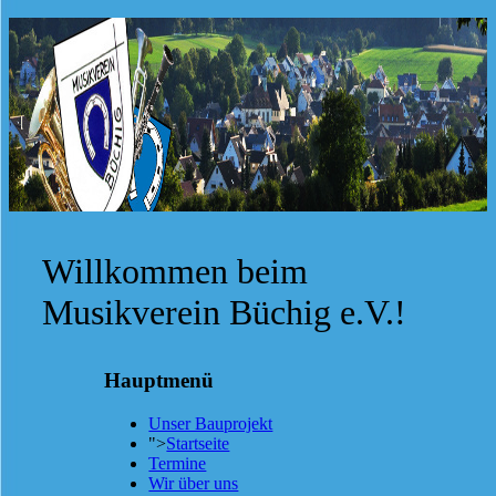
Willkommen beim
Musikverein Büchig e.V.!
Hauptmenü
Unser Bauprojekt
">
Startseite
Termine
Wir über uns