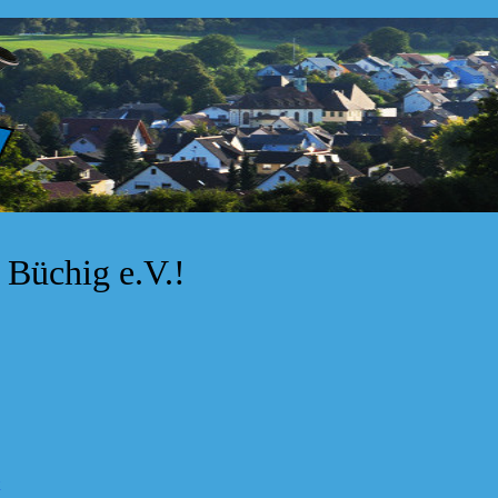
Büchig e.V.!