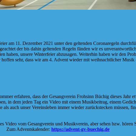
feier am 11. Dezember 2021 unter den geltenden Coronaregeln durchf
geachtet der bis dahin geltenden Regeln fänden wir es unverantwortlic
n haben, unsere Winterfeier abzusagen. Weiterhin haben wir den Proben
offen sehr, dass wir am 4. Advent wieder mit weihnachtlicher Musik d
mmer erfahren, dass der Gesangverein Frohsinn Büchig dieses Jahr etw
ben, in dem jeden Tag ein Video mit einem Musikbeitrag, einem Gedicht 
e als auch unser Vereinsleben immer wieder zurückstecken müssen, find
es Video vom Gesangverein und Musikverein, aber sehen bzw. hören Si
Zum Adventskalender:
https://advent-gv-buechig.de