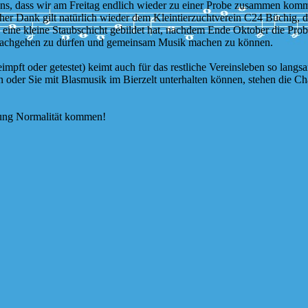
s, dass wir am Freitag endlich wieder zu einer Probe zusammen komm
cher Dank gilt natürlich wieder dem Kleintierzuchtverein C24 Büchig, d
 eine kleine Staubschicht gebildet hat, nachdem Ende Oktober die Prob
nachgehen zu dürfen und gemeinsam Musik machen zu können.
mpft oder getestet) keimt auch für das restliche Vereinsleben so lang
en oder Sie mit Blasmusik im Bierzelt unterhalten können, stehen die 
htung Normalität kommen!