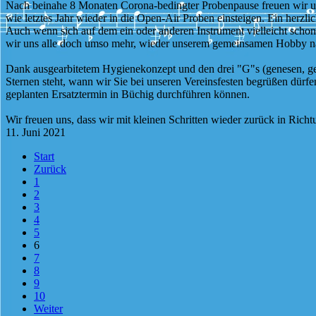
Nach beinahe 8 Monaten Corona-bedingter Probenpause freuen wir un
wie letztes Jahr wieder in die Open-Air Proben einsteigen. Ein herzli
Auch wenn sich auf dem ein oder anderen Instrument vielleicht schon
wir uns alle doch umso mehr, wieder unserem gemeinsamen Hobby 
Dank ausgearbitetem Hygienekonzept und den drei "G"s (genesen, gei
Sternen steht, wann wir Sie bei unseren Vereinsfesten begrüßen dürf
geplanten Ersatztermin in Büchig durchführen können.
Wir freuen uns, dass wir mit kleinen Schritten wieder zurück in Ric
11. Juni 2021
Start
Zurück
1
2
3
4
5
6
7
8
9
10
Weiter