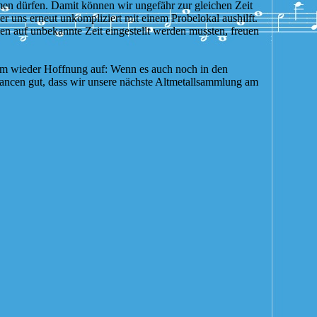
en dürfen. Damit können wir ungefähr zur gleichen Zeit
er uns erneut unkompliziert mit einem Probelokal aushilft.
en auf unbekannte Zeit eingestellt werden mussten, freuen
sam wieder Hoffnung auf: Wenn es auch noch in den
Chancen gut, dass wir unsere nächste Altmetallsammlung am