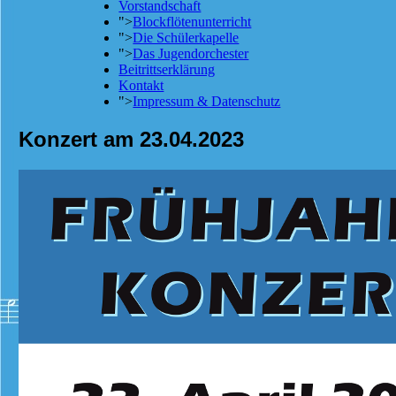
Vorstandschaft
">
Blockflötenunterricht
">
Die Schülerkapelle
">
Das Jugendorchester
Beitrittserklärung
Kontakt
">
Impressum & Datenschutz
Konzert am 23.04.2023