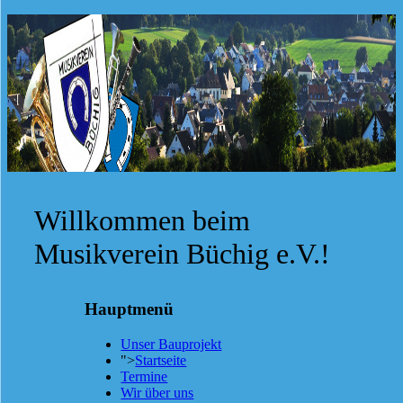
Willkommen beim
Musikverein Büchig e.V.!
Hauptmenü
Unser Bauprojekt
">
Startseite
Termine
Wir über uns