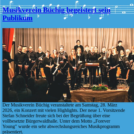
Musikverein Büchig begeistert sein
Publikum
Der Musikverein Büchig veranstaltete am Samstag, 28. März
2026, ein Konzert mit vielen Highlights. Der neue 1. Vorsitzende
Stefan Schneider freute sich bei der Begrüßung über eine
vollbesetzte Bürgerwaldhalle. Unter dem Motto „Forever
Young" wurde ein sehr abwechslungsreiches Musikprogramm
präsentiert.