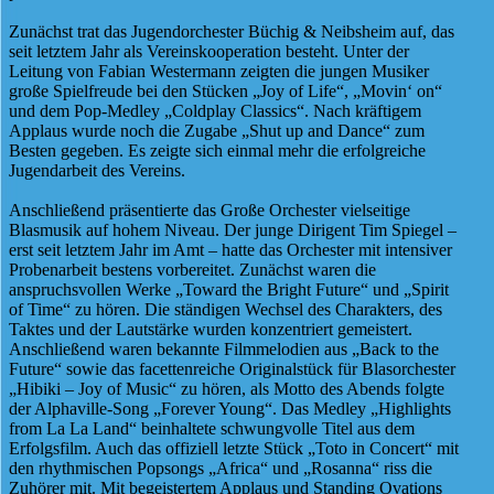
Zunächst trat das Jugendorchester Büchig & Neibsheim auf, das
seit letztem Jahr als Vereinskooperation besteht. Unter der
Leitung von Fabian Westermann zeigten die jungen Musiker
große Spielfreude bei den Stücken „Joy of Life“, „Movin‘ on“
und dem Pop-Medley „Coldplay Classics“. Nach kräftigem
Applaus wurde noch die Zugabe „Shut up and Dance“ zum
Besten gegeben. Es zeigte sich einmal mehr die erfolgreiche
Jugendarbeit des Vereins.
Anschließend präsentierte das Große Orchester vielseitige
Blasmusik auf hohem Niveau. Der junge Dirigent Tim Spiegel –
erst seit letztem Jahr im Amt – hatte das Orchester mit intensiver
Probenarbeit bestens vorbereitet. Zunächst waren die
anspruchsvollen Werke „Toward the Bright Future“ und „Spirit
of Time“ zu hören. Die ständigen Wechsel des Charakters, des
Taktes und der Lautstärke wurden konzentriert gemeistert.
Anschließend waren bekannte Filmmelodien aus „Back to the
Future“ sowie das facettenreiche Originalstück für Blasorchester
„Hibiki – Joy of Music“ zu hören, als Motto des Abends folgte
der Alphaville-Song „Forever Young“. Das Medley „Highlights
from La La Land“ beinhaltete schwungvolle Titel aus dem
Erfolgsfilm. Auch das offiziell letzte Stück „Toto in Concert“ mit
den rhythmischen Popsongs „Africa“ und „Rosanna“ riss die
Zuhörer mit. Mit begeistertem Applaus und Standing Ovations