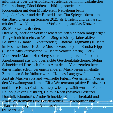
informierte über die erfolgreiche Jugendarbeit mit musikalischer
Früherziehung, Blockflötenausbildung sowie der neuen
Kooperation mit dem Musikverein Neibsheim beim
Jugendorchester und der Bläserklasse. Tim Spiegel übernahm
das Blasorchester im Sommer 2025 als Dirigent und zeigte sich
mit der Entwicklung und der Vorbereitung auf das Konzert am
28. März sehr zufrieden.
Drei Mitglieder der Vorstandschaft stellten sich nach langjähriger
Tätigkeit nicht mehr zur Wahl: Jürgen Kirn (2 Jahre aktiver
Beisitzer, 12 Jahre 1. Vorsitzender), Andreas Hagmann (10 Jahre
im Festausschuss, 16 Jahre Musikervorstand) und Sandra Hipp
(5 Jahre Musikervorstand, 28 Jahre Schriftführerin). Der 2.
Vorsitzende Martin Hertzberg sprach ihnen großen Dank und
Anerkennung aus und überreichte Geschenkgutscheine. Stefan
Schneider erklärte sich für das Amt des 1. Vorsitzenden bereit,
das er früher schon bei einem anderen Musikverein innehatte.
Zum neuen Schriftführer wurde Hannes Lang gewählt, in das
Amt als Musikervorstand wechselte Fabian Westermann. Neu in
den Verwaltungsrat kamen Elisa Westermann (aktive Beisitzerin)
und Luise Haas (Festausschuss), wiedergewählt wurden Frank
Raupp (aktiver Beisitzer), Helmut Rach (passiver Beisitzer),
Dominik Blumhofer, Andre Schneider, Sandra Theobald und
Klaus Westermann (alle Festausschuss). Kassenprüfer sind
Diana Effenberger und Andreas Wild.
09. März 2026