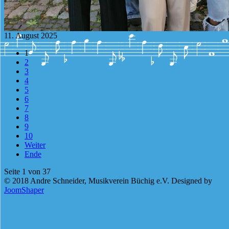
11. August 2025
1
2
3
4
5
6
7
8
9
10
Weiter
Ende
Seite 1 von 37
© 2018 Andre Schneider, Musikverein Büchig e.V. Designed by
JoomShaper