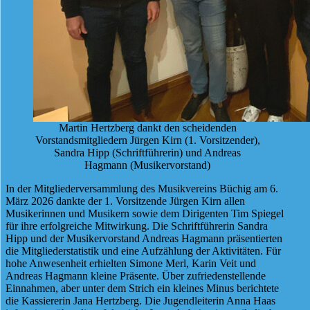
Martin Hertzberg dankt den scheidenden
Vorstandsmitgliedern Jürgen Kirn (1. Vorsitzender),
Sandra Hipp (Schriftführerin) und Andreas
Hagmann (Musikervorstand)
In der Mitgliederversammlung des Musikvereins Büchig am 6.
März 2026 dankte der 1. Vorsitzende Jürgen Kirn allen
Musikerinnen und Musikern sowie dem Dirigenten Tim Spiegel
für ihre erfolgreiche Mitwirkung. Die Schriftführerin Sandra
Hipp und der Musikervorstand Andreas Hagmann präsentierten
die Mitgliederstatistik und eine Aufzählung der Aktivitäten. Für
hohe Anwesenheit erhielten Simone Merl, Karin Veit und
Andreas Hagmann kleine Präsente. Über zufriedenstellende
Einnahmen, aber unter dem Strich ein kleines Minus berichtete
die Kassiererin Jana Hertzberg. Die Jugendleiterin Anna Haas