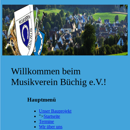
Willkommen beim
Musikverein Büchig e.V.!
Hauptmenü
Unser Bauprojekt
">
Startseite
Termine
Wir über uns