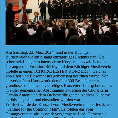
Am Samstag, 23. März 2024, fand in der Büchiger
Bürgerwaldhalle ein bislang einzigartiges Ereignis statt. Die
schon seit Längerem intensivierte Kooperation zwischen dem
Gesangverein Frohsinn Büchig und dem Büchiger Musikverein
gipfelte in einem „CHORCHESTER KONZERT“, welches
von Chor und Blasorchester gemeinsam bestritten wurde. Vor
ausverkauftem Haus wurde den über 300 Besuchern ein
grandioses und äußerst vielseitiges Konzerterlebnis geboten, das
in enger gemeinsamer Abstimmung zwischen der Chorleiterin
Carolin Antoni und dem Orchesterdirigenten Andreas Kubatov
akribisch geplant und einstudiert worden war.
Eröffnet wurde das Konzert vom Musikverein mit der festlichen
„Fanfare for the Common Man“. Es folgten das vom
Gesangverein ausdrucksstark vorgetragene Lied „Farbenspiel