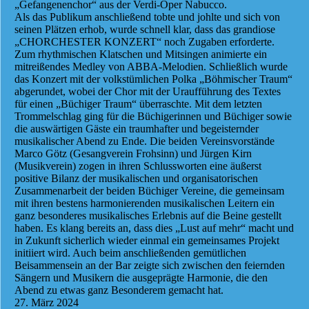
„Gefangenenchor“ aus der Verdi-Oper Nabucco.
Als das Publikum anschließend tobte und johlte und sich von
seinen Plätzen erhob, wurde schnell klar, dass das grandiose
„CHORCHESTER KONZERT“ noch Zugaben erforderte.
Zum rhythmischen Klatschen und Mitsingen animierte ein
mitreißendes Medley von ABBA-Melodien. Schließlich wurde
das Konzert mit der volkstümlichen Polka „Böhmischer Traum“
abgerundet, wobei der Chor mit der Uraufführung des Textes
für einen „Büchiger Traum“ überraschte. Mit dem letzten
Trommelschlag ging für die Büchigerinnen und Büchiger sowie
die auswärtigen Gäste ein traumhafter und begeisternder
musikalischer Abend zu Ende. Die beiden Vereinsvorstände
Marco Götz (Gesangverein Frohsinn) und Jürgen Kirn
(Musikverein) zogen in ihren Schlussworten eine äußerst
positive Bilanz der musikalischen und organisatorischen
Zusammenarbeit der beiden Büchiger Vereine, die gemeinsam
mit ihren bestens harmonierenden musikalischen Leitern ein
ganz besonderes musikalisches Erlebnis auf die Beine gestellt
haben. Es klang bereits an, dass dies „Lust auf mehr“ macht und
in Zukunft sicherlich wieder einmal ein gemeinsames Projekt
initiiert wird. Auch beim anschließenden gemütlichen
Beisammensein an der Bar zeigte sich zwischen den feiernden
Sängern und Musikern die ausgeprägte Harmonie, die den
Abend zu etwas ganz Besonderem gemacht hat.
27. März 2024