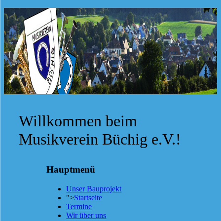
Willkommen beim
Musikverein Büchig e.V.!
Hauptmenü
Unser Bauprojekt
">
Startseite
Termine
Wir über uns