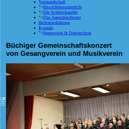
Vorstandschaft
">
Blockflötenunterricht
">
Die Schülerkapelle
">
Das Jugendorchester
Beitrittserklärung
Kontakt
">
Impressum & Datenschutz
Büchiger Gemeinschaftskonzert
von Gesangverein und Musikverein