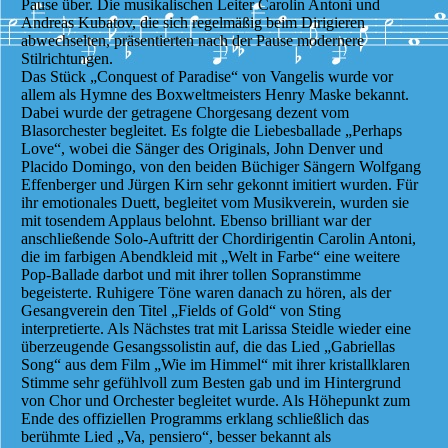
Pause über. Die musikalischen Leiter Carolin Antoni und
Andreas Kubatov, die sich regelmäßig beim Dirigieren
abwechselten, präsentierten nach der Pause modernere
Stilrichtungen.
Das Stück „Conquest of Paradise“ von Vangelis wurde vor
allem als Hymne des Boxweltmeisters Henry Maske bekannt.
Dabei wurde der getragene Chorgesang dezent vom
Blasorchester begleitet. Es folgte die Liebesballade „Perhaps
Love“, wobei die Sänger des Originals, John Denver und
Placido Domingo, von den beiden Büchiger Sängern Wolfgang
Effenberger und Jürgen Kirn sehr gekonnt imitiert wurden. Für
ihr emotionales Duett, begleitet vom Musikverein, wurden sie
mit tosendem Applaus belohnt. Ebenso brilliant war der
anschließende Solo-Auftritt der Chordirigentin Carolin Antoni,
die im farbigen Abendkleid mit „Welt in Farbe“ eine weitere
Pop-Ballade darbot und mit ihrer tollen Sopranstimme
begeisterte. Ruhigere Töne waren danach zu hören, als der
Gesangverein den Titel „Fields of Gold“ von Sting
interpretierte. Als Nächstes trat mit Larissa Steidle wieder eine
überzeugende Gesangssolistin auf, die das Lied „Gabriellas
Song“ aus dem Film „Wie im Himmel“ mit ihrer kristallklaren
Stimme sehr gefühlvoll zum Besten gab und im Hintergrund
von Chor und Orchester begleitet wurde. Als Höhepunkt zum
Ende des offiziellen Programms erklang schließlich das
berühmte Lied „Va, pensiero“, besser bekannt als