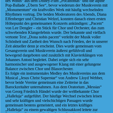
des Winds“ aus dem Disney-Film „Pocahontas“ und die alpine
Pop-Ballade „Übern See“, bevor wiederum der Musikverein mit
„Monumentum“ ein kraftvolles Werk mit häufig wechselnden
Rhythmen vortrug. Die beiden Moderatoren des Abends, Diana
Effenberger und Christian Welzel, konnten danach einen ersten
Höhepunkt des gemeinsamen Konzerts ankündigen: „Pacem“
von Lee Dengler – ein Stück für Chor und Orchester, das zum
schwebenden Klangerlebnis wurde. Der bekannte und vielfach
vertonte Text „Dona nobis pacem“ verleiht der Musik voller
Schönheit und Zartheit den Wunsch nach Frieden, der in unserer
Zeit aktueller denn je erscheint. Dies wurde gemeinsam vom
Gesangverein und Musikverein äußerst gefühlvoll und
bewegend dargeboten und zusätzlich mit Klavierklängen von
Johannes Antoni begleitet. Dabei zeigte sich ein sehr
harmonischer und ausgewogener Klang mit einer gelungene
Balance zwischen Chor und Blasorchester.
Es folgte ein instrumentales Medley des Musikvereins aus dem
Musical „Jesus Christ Superstar“ von Andrew Lloyd Webber,
bevor beide Vereine gemeinsam eine Zeitreise in das
Barockzeitalter unternahmen. Aus dem Oratorium „Messias“
von Georg Friedrich Händel wurde der weltbekannte Chor
„Halleluja“ aufgeführt. Der häufige Wechsel zwischen leisen
und sehr kräftigen und vielschichtigen Passagen wurde
gemeinsam bestens gemeistert, und ein letztes kräftiges
„Halleluja“ zu einem gewaltigen Schlussakkord leitete zur