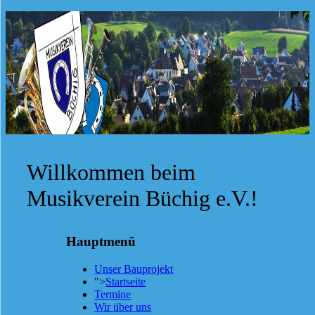
Willkommen beim
Musikverein Büchig e.V.!
Hauptmenü
Unser Bauprojekt
">
Startseite
Termine
Wir über uns